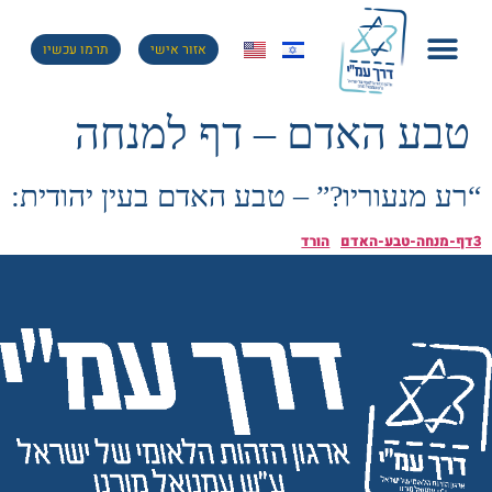
אזור אישי
תרמו עכשיו
טבע האדם – דף למנחה
“רע מנעוריו?” – טבע האדם בעין יהודית:
3דף-מנחה-טבע-האדם
הורד