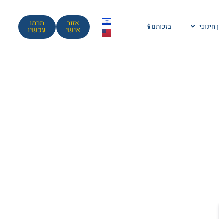
אזור
תרמו
 חינוכי
בזכותם 🕯️
אישי
עכשיו